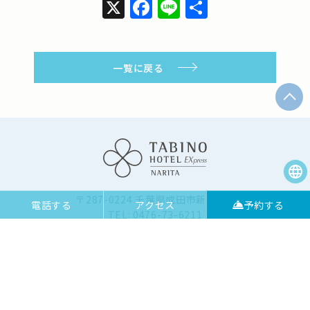
X
Facebook
Line
共
有
一覧に戻る
〒287-0224 千葉県成田市新田161
電話する
アクセス
予約する
TEL: 0476-73-6211
FAX: 0476-73-6212
お問い合わせ
よくある質問