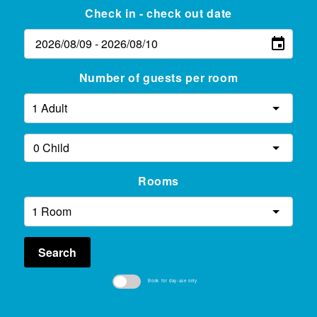
Check in - check out date
Number of guests per room
Rooms
Search
Book for day-use only