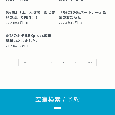
6月8日（土）大浴場「あじさ
『ちばSDGsパートナー』認
いの湯」OPEN！！
定のお知らせ
2024年5月14日
2023年12月18日
たびのホテルEXpress成田
開業いたしました。
2023年12月1日
投
« 前へ
1
2
3
4
次へ »
稿
ナ
ビ
ゲ
ー
シ
ョ
ン
空室検索 / 予約