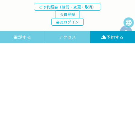
ご予約照会〔確認・変更・取消〕
会員登録
会員ログイン
電話する
アクセス
予約する
〒287-0224 千葉県成田市新田161
TEL: 0476-73-6211
FAX: 0476-73-6212
お問い合わせ
よくある質問